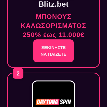
Blitz.bet
ΜΠΟΝΟΥΣ
ΚΑΛΩΣΟΡΙΣΜΑΤΟΣ
250% έως 11.000€
ΞΕΚΙΝΉΣΤΕ
ΝΑ ΠΑΊΖΕΤΕ
2