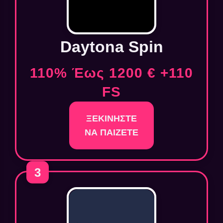
Daytona Spin
110% Έως 1200 € +110
FS
ΞΕΚΙΝΉΣΤΕ
ΝΑ ΠΑΊΖΕΤΕ
3