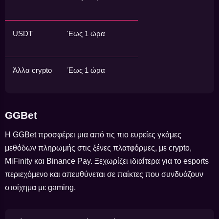
USDT
Έως 1 ώρα
Άλλα crypto
Έως 1 ώρα
GGBet
Η GGBet προσφέρει μια από τις πιο ευρείες γκάμες
μεθόδων πληρωμής στις ξένες πλατφόρμες, με crypto,
MiFinity και Binance Pay. Ξεχωρίζει ιδιαίτερα για το esports
περιεχόμενο και απευθύνεται σε παίκτες που συνδυάζουν
στοίχημα με gaming.