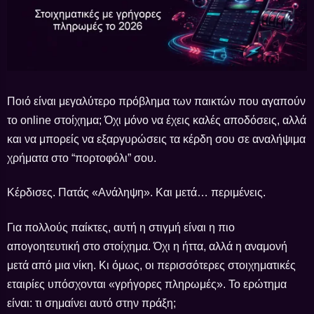
Ποιό είναι μεγαλύτερο πρόβλημα των παικτών που αγαπούν
το online στοίχημα; Όχι μόνο να έχεις καλές αποδόσεις, αλλά
και να μπορείς να εξαργυρώσεις τα κέρδη σου σε αναλήψιμα
χρήματα στο “πορτοφόλι” σου.
Κέρδισες. Πατάς «Ανάληψη». Και μετά… περιμένεις.
Για πολλούς παίκτες, αυτή η στιγμή είναι η πιο
απογοητευτική στο στοίχημα. Όχι η ήττα, αλλά η αναμονή
μετά από μια νίκη. Κι όμως, οι περισσότερες στοιχηματικές
εταιρίες υπόσχονται «γρήγορες πληρωμές». Το ερώτημα
είναι: τι σημαίνει αυτό στην πράξη;