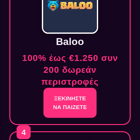
Baloo
100% έως €1.250 συν
200 δωρεάν
περιστροφές
ΞΕΚΙΝΉΣΤΕ
ΝΑ ΠΑΊΖΕΤΕ
4