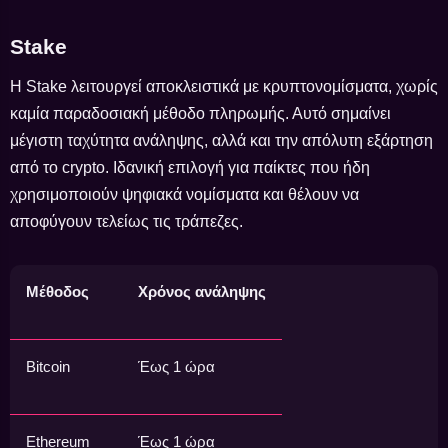
Stake
Η Stake λειτουργεί αποκλειστικά με κρυπτονομίσματα, χωρίς
καμία παραδοσιακή μέθοδο πληρωμής. Αυτό σημαίνει
μέγιστη ταχύτητα ανάληψης, αλλά και την απόλυτη εξάρτηση
από το crypto. Ιδανική επιλογή για παίκτες που ήδη
χρησιμοποιούν ψηφιακά νομίσματα και θέλουν να
αποφύγουν τελείως τις τράπεζες.
Μέθοδος
Χρόνος ανάληψης
Bitcoin
Έως 1 ώρα
Ethereum
Έως 1 ώρα