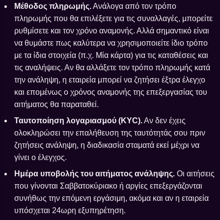
Μέθοδος πληρωμής.
Ανάλογα από τον τρόπο
πληρωμής που θα επιλέξετε για τις συναλλαγές, μπορείτε
ρυθμίσετε και τον χρόνο αναμονής. Αλλά σημαντικό είναι
να θυμάστε πως καλύτερα να χρησιμοποιείτε ίδιο τρόπο
με τα ίδια στοιχεία (π.χ. Μία κάρτα) για τις καταθέσεις και
τις αναλήψεις. Αν θα αλλάξετε τον τρόπο πληρωμής κατά
την ανάληψη, η εταιρεία μπορεί να ζητήσει έξτρα έλεγχο
και επομένως ο χρόνος αναμονής της επεξεργασίας του
αιτήματος θα παραταθεί.
Ταυτοποίηση λογαριασμού (KYC).
Αν δεν έχεις
ολοκληρώσει την επαλήθευση της ταυτότητάς σου πριν
ζητήσεις ανάληψη, η διαδικασία σταματά εκεί μέχρι να
γίνει ο έλεγχος.
Ημέρα υποβολής του αιτήματος ανάληψης.
Οι αιτήσεις
που γίνονται Σαββατοκύριακο ή αργίες επεξεργάζονται
συνήθως την επόμενη εργάσιμη, ακόμα και αν η εταιρεία
υπόσχεται 24ωρη εξυπηρέτηση.