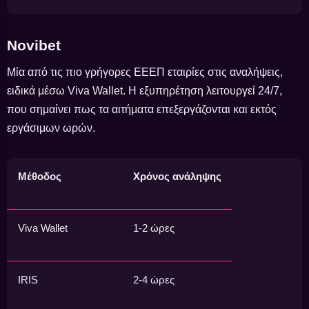
Novibet
Μία από τις πιο γρήγορες ΕΕΕΠ εταιρίες στις αναλήψεις,
ειδικά μέσω Viva Wallet. Η εξυπηρέτηση λειτουργεί 24/7,
που σημαίνει πως τα αιτήματα επεξεργάζονται και εκτός
εργάσιμων ωρών.
Μέθοδος
Χρόνος ανάληψης
Viva Wallet
1-2 ώρες
IRIS
2-4 ώρες