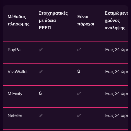
Στοιχηματικές
Εκτιμώμενο
Μέθοδος
Ξένοι
με άδεια
χρόνος
πληρωμής
πάροχοι
ΕΕΕΠ
ανάληψης
PayPal
✅
✅
Έως 24 ώρες
VivaWallet
✅
🔒
Έως 24 ώρες
MiFinity
🔒
✅
Έως 24 ώρες
Neteller
✅
✅
Έως 24 ώρες