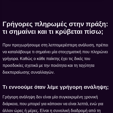
Γρήγορες πληρωμές στην πράξη:
τι σημαίνει και τι κρύβεται πίσω;
Πριν προχωρήσουμε στη λεπτομερέστερη ανάλυση, πρέπει
να καταλάβουμε τι σημαίνει μία στοιχηματική που πληρώνει
γρήγορα. Καθώς ο κάθε παίκτης έχει τις δικές του
προσδοκίες σχετικά με την ποιότητα και τη ταχύτητα
διεκπεραίωσης συναλλαγών.
Τι εννοούμε όταν λέμε γρήγορη ανάληψη;
Γρήγορη ανάληψη δεν είναι μία συγκεκριμένη χρονική
διάρκεια, που μπορεί για κάποιον να είναι λεπτά, ενώ για
άλλον ώρες ή μέρες. Είναι η συνολική διαδρομή από τη