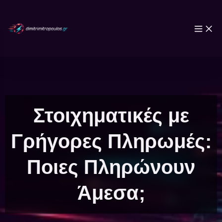
Στοιχηματικές με
Γρήγορες Πληρωμές:
Ποιες Πληρώνουν
Άμεσα;