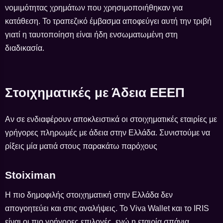
νομιμότητας χρημάτων που χρησιμοποιήθηκαν για
κατάθεση. Το τραπεζικό έμβασμα αποφεύγει αυτή την τριβή
γιατί η ταυτοποίηση είναι ήδη ενσωματωμένη στη
διαδικασία.
Στοιχηματικές με Άδεια ΕΕΕΠ
Αν σε ενδιαφέρουν αποκλειστικά οι στοιχηματικές εταιρίες με
γρήγορες πληρωμές με άδεια στην Ελλάδα. Συνιστούμε να
ρίξεις μία ματιά στους παρακάτω παρόχους
Stoiximan
Η πιο δημοφιλής στοιχηματική στην Ελλάδα δεν
απογοητεύει και στις αναλήψεις. Το Viva Wallet και το IRIS
είναι οι πιο γρήγορες επιλογές, ενώ η εταιρία σπάνια