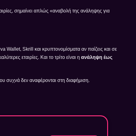
 εταιρίες, σημαίνει απλώς «αναβολή της ανάληψης για
a Wallet, Skrill και κρυπτονομίσματα αν παίζεις και σε
καλύτερες εταιρίες. Και το τρίτο είναι η
ανάληψη έως
ου συχνά δεν αναφέρονται στη διαφήμιση.