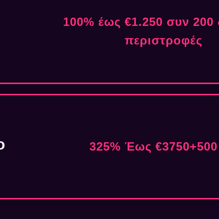
100% έως €1.250 συν 200
περιστροφές
o
325% Έως €3750+500