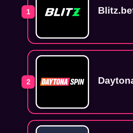
Blitz.be
1
Dayton
2