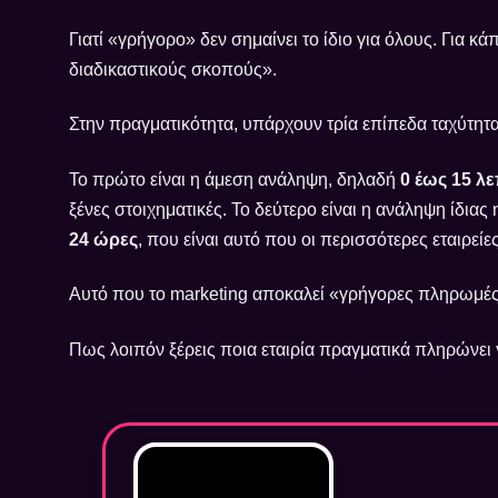
Γιατί «γρήγορο» δεν σημαίνει το ίδιο για όλους. Για κ
διαδικαστικούς σκοπούς».
Στην πραγματικότητα, υπάρχουν τρία επίπεδα ταχύτητας
Το πρώτο είναι η άμεση ανάληψη, δηλαδή
0 έως 15 λ
ξένες στοιχηματικές. Το δεύτερο είναι η ανάληψη ίδιας
24 ώρες
, που είναι αυτό που οι περισσότερες εταιρεί
Αυτό που το marketing αποκαλεί «γρήγορες πληρωμές»
Πως λοιπόν ξέρεις ποια εταιρία πραγματικά πληρώνει 