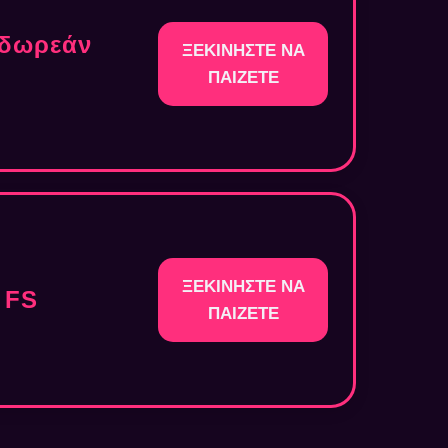
 δωρεάν
ΞΕΚΙΝΉΣΤΕ ΝΑ
ΠΑΊΖΕΤΕ
ΞΕΚΙΝΉΣΤΕ ΝΑ
 FS
ΠΑΊΖΕΤΕ