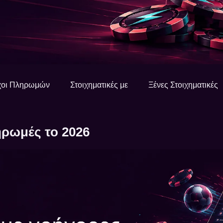
χοι Πληρωμών
Στοιχηματικές με
Ξένες Στοιχηματικές
ηρωμές το 2026