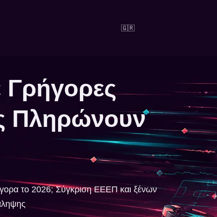
🇬🇷
ε Γρήγορες
ς Πληρώνουν
γορα το 2026; Σύγκριση ΕΕΕΠ και ξένων
άληψης