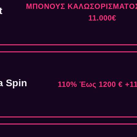
ΜΠΟΝΟΥΣ ΚΑΛΩΣΟΡΙΣΜΑΤΟΣ
t
11.000€
a Spin
110% Έως 1200 € +1