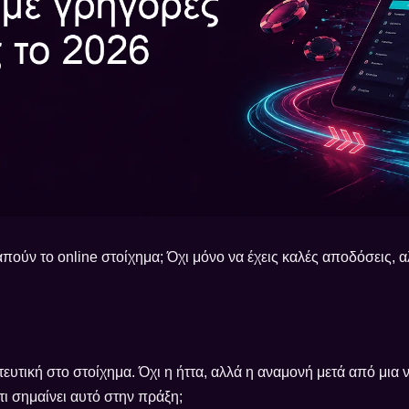
ούν το online στοίχημα; Όχι μόνο να έχεις καλές αποδόσεις, α
τευτική στο στοίχημα. Όχι η ήττα, αλλά η αναμονή μετά από μια ν
ι σημαίνει αυτό στην πράξη;