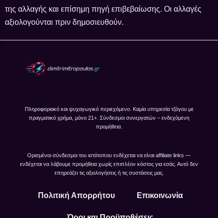
της αλλαγής και επίσημη πηγή επιβεβαίωσης. Οι αλλαγές
αξιολογούνται πριν δημοσιευθούν.
Πληροφοριακό και ψυχαγωγικό περιεχόμενο. Καμία υπηρεσία τζόγου με
πραγματικό χρήμα, μόνο 21+. Σύνδεσμοι συνεργατών – ενδεχόμενη
προμήθεια.
Ορισμένοι σύνδεσμοι του ιστότοπου ενδέχεται να είναι affiliate links —
ενδέχεται να λάβουμε προμήθεια χωρίς επιπλέον κόστος για εσάς. Αυτό δεν
επηρεάζει τις αξιολογήσεις ή τις συστάσεις μας.
Πολιτική Απορρήτου
Επικοινωνία
Όροι και Προϋποθέσεις